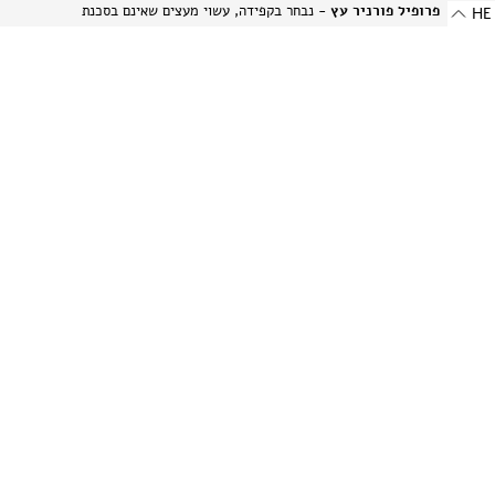
פרופיל פורניר עץ
- נבחר בקפידה, עשוי מעצים שאינם בסכנת
HE
הכחדה ומאוחסן בזהירות תוך הקפדה על עדינותם של חומרים טבעיים
אלה.
פרופיל אלומיניום בגימור מט
- מתכת היי-טק המשלבת שני
יתרונות: קלילות וחוזק. תהליך הייצור הייחודי מבליט את המרקם
הטבעי של האלומיניום ויוצר מראה עדין ומתוחכם.
-
רוחב: 8 מ"מ | 0.314 אינץ'