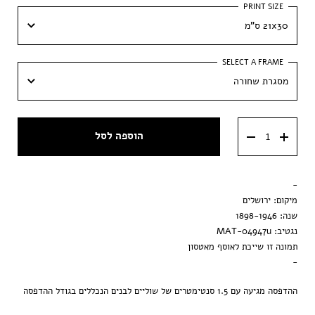
21x30 ס"מ
21x30 ס"מ
מסגרת שחורה
30x42 ס״מ
מסגרת שחורה
הוספה לסל
מסגרת וונגה
מסגרת ענבר
-
הדפסה בלבד
מיקום: ירושלים
שנה: 1898-1946
נגטיב: MAT-04947u
תמונה זו שייכת לאוסף מאטסון
-
ההדפסה מגיעה עם 1.5 סנטימטרים של שוליים לבנים הנכללים בגודל ההדפסה