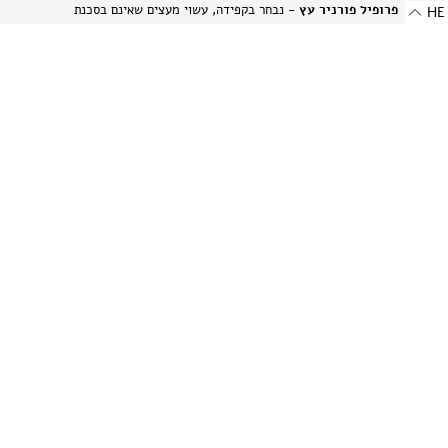
פרופיל פורניר עץ
- נבחר בקפידה, עשוי מעצים שאינם בסכנת
HE
הכחדה ומאוחסן בזהירות תוך הקפדה על עדינותם של חומרים טבעיים
אלה.
פרופיל אלומיניום בגימור מט
- מתכת היי-טק המשלבת שני
יתרונות: קלילות וחוזק. תהליך הייצור הייחודי מבליט את המרקם
הטבעי של האלומיניום ויוצר מראה עדין ומתוחכם.
-
רוחב: 8 מ"מ | 0.314 אינץ'