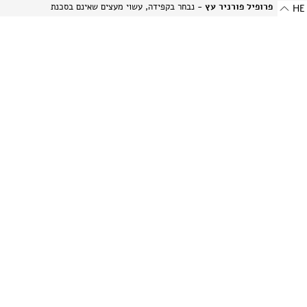
פרופיל פורניר עץ
- נבחר בקפידה, עשוי מעצים שאינם בסכנת
HE
הכחדה ומאוחסן בזהירות תוך הקפדה על עדינותם של חומרים טבעיים
אלה.
פרופיל אלומיניום בגימור מט
- מתכת היי-טק המשלבת שני
יתרונות: קלילות וחוזק. תהליך הייצור הייחודי מבליט את המרקם
הטבעי של האלומיניום ויוצר מראה עדין ומתוחכם.
-
רוחב: 8 מ"מ | 0.314 אינץ'