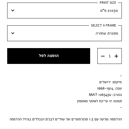
21x30 ס"מ
21x30 ס"מ
מסגרת שחורה
30x42 ס״מ
מסגרת שחורה
הוספה לסל
מסגרת וונגה
מסגרת ענבר
-
הדפסה בלבד
מיקום: ירושלים
שנה: 1868-1914
נגטיב: MAT-06545u
תמונה זו שייכת לאוסף מאטסון
-
ההדפסה מגיעה עם 1.5 סנטימטרים של שוליים לבנים הנכללים בגודל ההדפסה