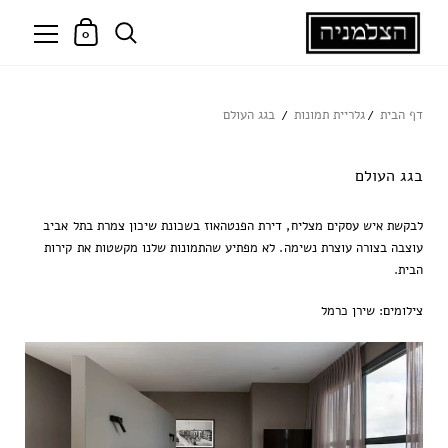
0
דף הבית
גלריית תמונות
בגג העולם
בגג העולם
לבקשת
איש
עסקים
מצליח
,
דירת
הפנטהאוז
בשכונת
שיכון
צמרת
בתל
אביב
עוצבה
בצורה
עוצרת
נשימה
.
לא
מפתיע
שהתמונות
שלנו
מקשטות
את
קירות
הבית
.
צילומים: שירן כרמל