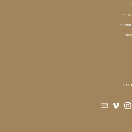
ר
שובות
והחזרות
האתר
רינו