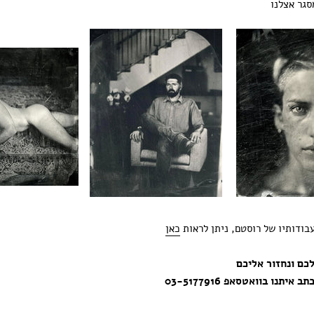
סגר אצלנו
בודותיו של רוסטם, ניתן לראות
כאן
כם ונחזור אליכם
יתנו בוואטסאפ 03-5177916