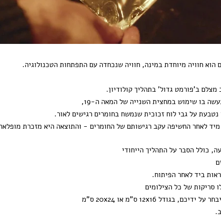
 הוא חוויה מיוחדת במינה, חוויה שנכחדה עם התפתחות הטכנולוגיה.
מצלם ב'פורמט גדול' בתהליך קולודיון.
עשה בו שימוש במחצית השנייה של המאה ה-19,
נטבעת על גבי לוח זכוכית שנמשח בחומרים רגישים לאור.
מיד לאחר החשיפה עקב רגישותם של החומרים - והתוצאה היא מזכרת מופלאה
ה, כולל הסבר על התהליך הייחודי
אות ביד לאחר הפיתוח.
 סריקות של כל הצילומים
ם, בגודל 12x16 ס"מ או 20x24 ס"מ
.