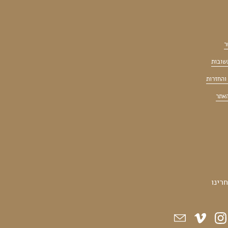
ר
שובות
והחזרות
האתר
רינו