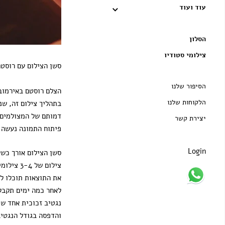
עוד ועוד
הסלון
צילומי סטודיו
סשן הצילום עם רוסטם
הסיפור שלנו
הצלם רוסטם באירמוב 
הלקוחות שלנו
בתהליך צילום זה, שנ
דמותם של המצולמים 
יצירת קשר
פיתוח התמונה נעשה 
Login
סשן הצילום אורך כשע
צילום של 3-4 צילומים
את התוצאות תוכלו לר
לאחר כמה ימים תקבלו
נגטיב זכוכית אחד שיבחר על ידיכ
והדפסה בגודל הנגטיב